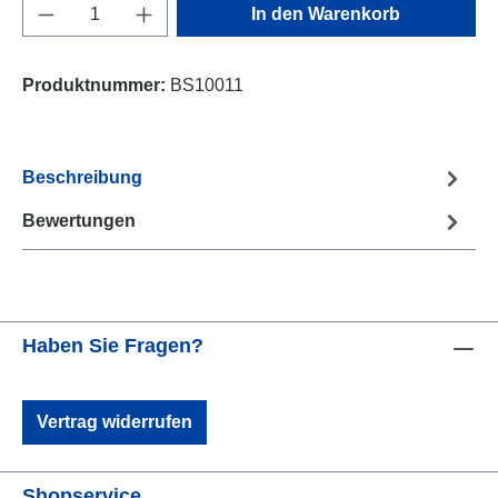
Produkt Anzahl: Gib den gewünschten Wert e
In den Warenkorb
Produktnummer:
BS10011
Beschreibung
Bewertungen
Haben Sie Fragen?
Vertrag widerrufen
Shopservice